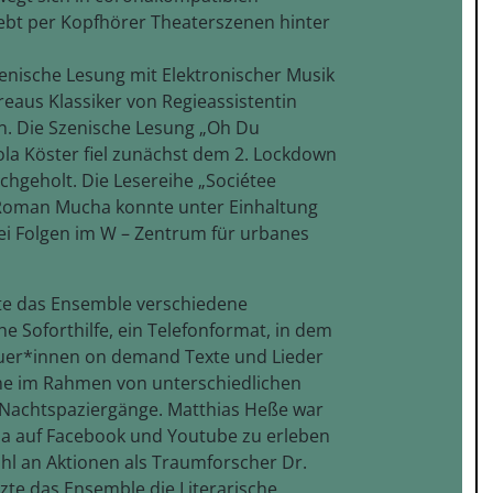
ebt per Kopfhörer Theaterszenen hinter
enische Lesung mit Elektronischer Musik
eaus Klassiker von Regieassistentin
en. Die Szenische Lesung „Oh Du
a Köster fiel zunächst dem 2. Lockdown
hgeholt. Die Lesereihe „Sociétee
 Roman Mucha konnte unter Einhaltung
i Folgen im W – Zentrum für urbanes
te das Ensemble verschiedene
e Soforthilfe, ein Telefonformat, in dem
uer*innen on demand Texte und Lieder
me im Rahmen von unterschiedlichen
ie Nachtspaziergänge. Matthias Heße war
nda auf Facebook und Youtube zu erleben
zahl an Aktionen als Traumforscher Dr.
zte das Ensemble die Literarische