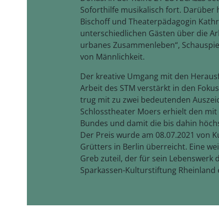
Soforthilfe musikalisch fort. Darübe
Bischoff und Theaterpädagogin Kath
unterschiedlichen Gästen über die A
urbanes Zusammenleben“, Schauspiel
von Männlichkeit.
Der kreative Umgang mit den Herausf
Arbeit des STM verstärkt in den Fo
trug mit zu zwei bedeutenden Auszeic
Schlosstheater Moers erhielt den mit 
Bundes und damit die bis dahin höch
Der Preis wurde am 08.07.2021 von Ku
Grütters in Berlin überreicht. Eine 
Greb zuteil, der für sein Lebenswerk
Sparkassen-Kulturstiftung Rheinland e