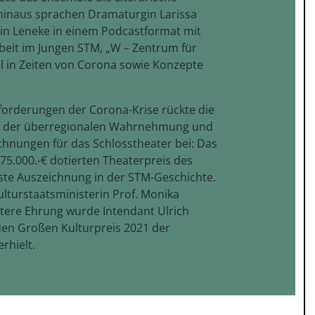
r hinaus sprachen Dramaturgin Larissa
rin Leneke in einem Podcastformat mit
rbeit im Jungen STM, „W – Zentrum für
 in Zeiten von Corona sowie Konzepte
orderungen der Corona-Krise rückte die
kus der überregionalen Wahrnehmung und
hnungen für das Schlosstheater bei: Das
75.000.-€ dotierten Theaterpreis des
ste Auszeichnung in der STM-Geschichte.
lturstaatsministerin Prof. Monika
weitere Ehrung wurde Intendant Ulrich
 den Großen Kulturpreis 2021 der
rhielt.