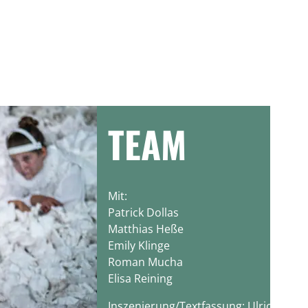
TEAM
Mit:
Patrick Dollas
Matthias Heße
Emily Klinge
Roman Mucha
Elisa Reining
Inszenierung/Textfassung: Ulrich Greb