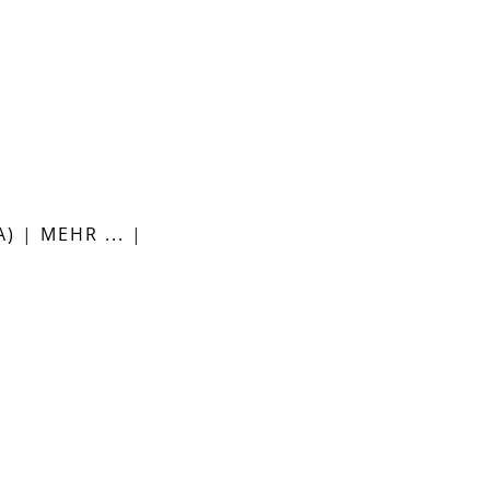
A)
|
MEHR ...
|