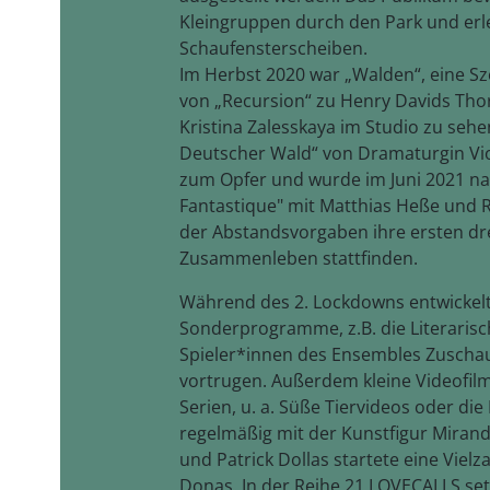
Kleingruppen durch den Park und erl
Schaufensterscheiben.
Im Herbst 2020 war „Walden“, eine Sz
von „Recursion“ zu Henry Davids Thor
Kristina Zalesskaya im Studio zu seh
Deutscher Wald“ von Dramaturgin Viol
zum Opfer und wurde im Juni 2021 nac
Fantastique" mit Matthias Heße und
der Abstandsvorgaben ihre ersten dre
Zusammenleben stattfinden.
Während des 2. Lockdowns entwickel
Sonderprogramme, z.B. die Literarisch
Spieler*innen des Ensembles Zuscha
vortrugen. Außerdem kleine Videofil
Serien, u. a. Süße Tiervideos oder d
regelmäßig mit der Kunstfigur Mira
und Patrick Dollas startete eine Viel
Donas. In der Reihe 21 LOVECALLS set