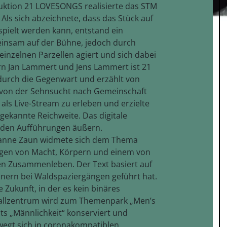
uktion 21 LOVESONGS realisierte das STM
Als sich abzeichnete, dass das Stück auf
spielt werden kann, entstand ein
insam auf der Bühne, jedoch durch
 einzelnen Parzellen agiert und sich dabei
ern Jan Lammert und Jens Lammert ist 21
urch die Gegenwart und erzählt von
e von der Sehnsucht nach Gemeinschaft
als Live-Stream zu erleben und erzielte
 gekannte Reichweite. Das digitale
 den Aufführungen äußern.
usanne Zaun widmete sich dem Thema
agen von Macht, Körpern und einem von
n Zusammenleben. Der Text basiert auf
nern bei Waldspaziergängen geführt hat.
e Zukunft, in der es kein binäres
allzentrum wird zum Themenpark „Men’s
s „Männlichkeit“ konserviert und
wegt sich in coronakompatiblen