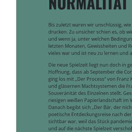
NORMALITÄT
Bis zuletzt waren wir unschlüssig, wie 
drucken. Zu unsicher schien es, ob w
und wenn ja, unter welchen Bedingunge
letzten Monaten, Gewissheiten und Rou
vieles war und ist neu zu lernen und
Die neue Spielzeit liegt nun doch in 
Hoffnung, dass ab September die Cor
ging los mit „Der Process“ von Franz 
und gläsernen Machtsystemen die Fr
Souveränität des Einzelnen stellt. Ge
riesigen weißen Papierlandschaft im 
Danach begibt sich „Der Bär, der nich
poetische Entdeckungsreise nach der ei
sichtbar war, weil das Stück pandemi
und auf die nächste Spielzeit versch