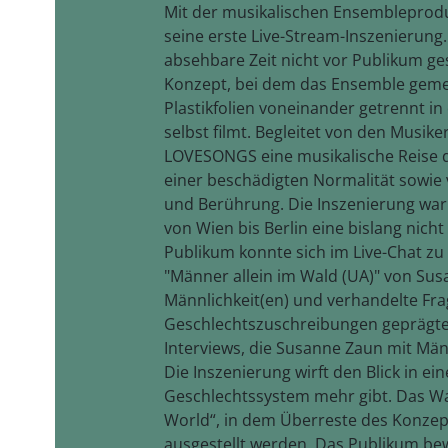
Mit der musikalischen Ensembleprod
seine erste Live-Stream-Inszenierung. 
absehbare Zeit nicht vor Publikum ge
Konzept, bei dem das Ensemble geme
Plastikfolien voneinander getrennt in
selbst filmt. Begleitet von den Musik
LOVESONGS eine musikalische Reise d
einer beschädigten Normalität sowi
und Berührung. Die Inszenierung war 
von Wien bis Berlin eine bislang nicht
Publikum konnte sich im Live-Chat zu
"Männer allein im Wald (UA)" von S
Männlichkeit(en) und verhandelte Fr
Geschlechtszuschreibungen geprägte
Interviews, die Susanne Zaun mit Män
Die Inszenierung wirft den Blick in ein
Geschlechtssystem mehr gibt. Das W
World“, in dem Überreste des Konzept
ausgestellt werden. Das Publikum be