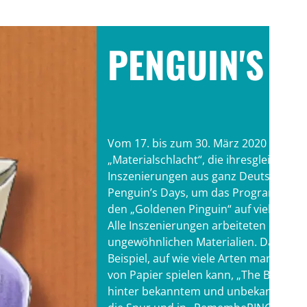
PENGUIN'S D
Vom 17. bis zum 30. März 2020 gab es 
„Materialschlacht“, die ihresgleichen 
Inszenierungen aus ganz Deutschland 
Penguin’s Days, um das Programm des
den „Goldenen Pinguin“ auf vielfältige
Alle Inszenierungen arbeiteten dabei m
ungewöhnlichen Materialien. Das „Pap
Beispiel, auf wie viele Arten man mit 
von Papier spielen kann, „The BIG Pic
hinter bekanntem und unbekanntem Bi