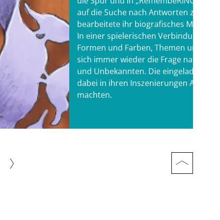
die Spur und in „RemembeRING“ begab 
auf die Suche nach Antworten zu ihrer
bearbeitete ihr biografisches Material
In einer spielerischen Verbindung zw
Formen und Farben, Themen und kulturel
sich immer wieder die Frage nach d
und Unbekannten. Die eingeladenen 
dabei in ihren Inszenierungen Ansätze
machten.