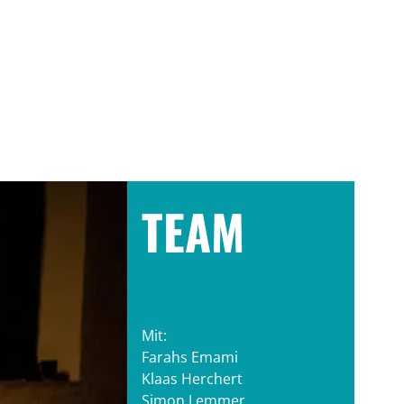
TEAM
Mit:
Farahs Emami
Klaas Herchert
Simon Lemmer