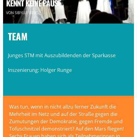
KENNT KEINE PAUSE
VON SIBYLLE BERG
TEAM
Junges STM mit Auszubildenden der Sparkasse
Inszenierung: Holger Runge
Was tun, wenn in nicht allzu ferner Zukunft die
Mehrheit im Netz und auf der Straße gegen die
Zumutungen der Demokratie, gegen Fremde und
Tofuschnitzel demonstriert? Auf den Mars fliegen!
Sechs Frauen haben sich als Teilnehmerinnen in