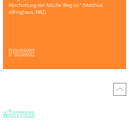
Abschottung der falsche Weg ist.“ (Matthias
Alfringhaus, NRZ)
PRESSE
MÄRTYRER