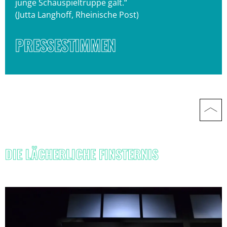
junge Schauspieltruppe galt.“
(Jutta Langhoff, Rheinische Post)
PRESSESTIMMEN
DIE LÄCHERLICHE FINSTERNIS